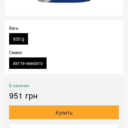
Вага
920 g
Смаки
латте-макіато
В наличии
951 грн
Купить