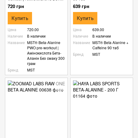
Аланін Без смаку 300 грам
720 грн
639 грн
Купить
Купить
Цена
720.00
Цена
639.00
Наличие
В наличии
Наличие
В наличии
Название
MST® Beta-Alanine
Название
MST® Beta Alanine +
PWO pre-workout |
Caffeine 90 таб
Амінокислота Бета-
Бренд
MST
Аланін Без смаку 300
грам
Бренд
MST