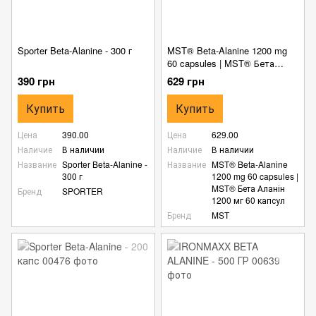
Sporter Beta-Alanine - 300 г
MST® Beta-Alanine 1200 mg
60 capsules | MST® Бета
Аланін 1200 мг 60 капсул
390 грн
629 грн
Купить
Купить
Цена
390.00
Цена
629.00
Наличие
В наличии
Наличие
В наличии
Название
Sporter Beta-Alanine -
Название
MST® Beta-Alanine
300 г
1200 mg 60 capsules |
MST® Бета Аланін
Бренд
SPORTER
1200 мг 60 капсул
Бренд
MST