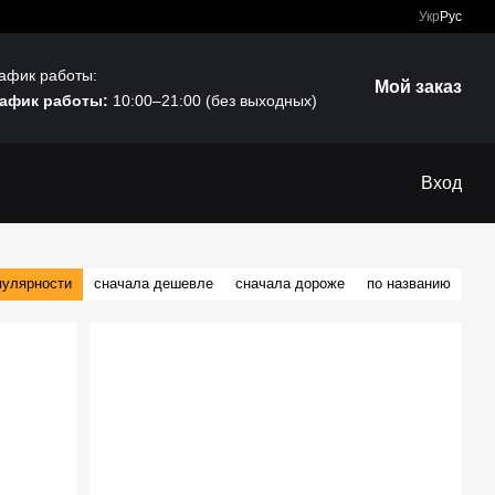
Укр
Рус
афик работы:
Мой заказ
афик работы:
10:00–21:00 (без выходных)
Вход
пулярности
сначала дешевле
сначала дороже
по названию