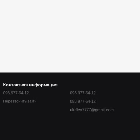
Контактная информация
093 977-64-12
093 977-64-12
093 977-64-12
Перезвонить вам?
ukrflex7777@gmail.com