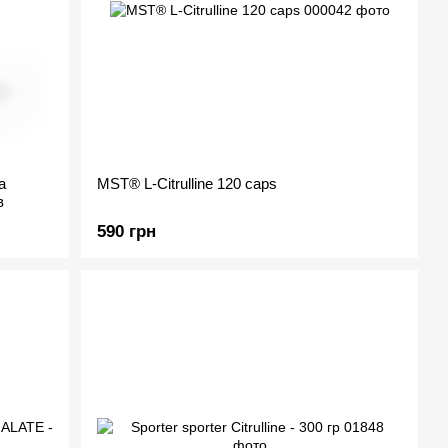
а
MST® L-Citrulline 120 caps
в
590 грн