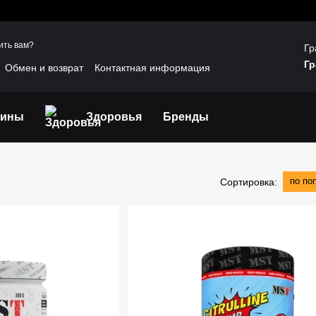
ить вам?
Гр
Гр
Обмен и возврат
Контактная информация
шение
Отзывы о магазине
Договір публічної оферти
мины
Здоровья
Бренды
по по
Сортировка: