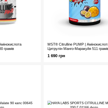
Амінокислота
MST® Citrulline PUMP | Амінокислот
00 грамів
Цитрулiн Манго-Маракуйя 511 грамі
1 690 грн