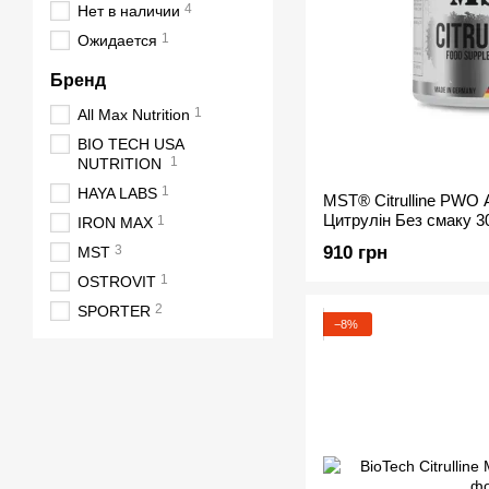
4
Нет в наличии
1
Ожидается
Бренд
1
All Max Nutrition
BIO TECH USA
1
NUTRITION
1
HAYA LABS
MST® Citrulline PWO 
Цитрулін Без смаку 3
1
IRON MAX
3
910 грн
MST
1
OSTROVIT
2
SPORTER
−8%