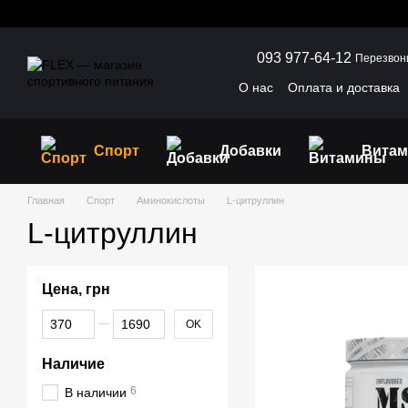
Перейти к основному контенту
093 977-64-12
Перезвон
О нас
Оплата и доставка
Пользовательское согла
Спорт
Добавки
Вита
Главная
Спорт
Аминокислоты
L-цитруллин
L-цитруллин
Цена, грн
От Цена, грн
До Цена, грн
OK
Наличие
6
В наличии