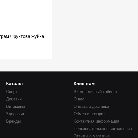
OstroVit Citrulline, 210 грам Фруктова жуйка
Каталог
Клиентам
Спорт
Вход в личный кабинет
Добавки
О нас
Витамины
Оплата и доставка
Здоровья
Обмен и возврат
Бренды
Контактная информация
Пользовательское соглашение
Отзывы о магазине