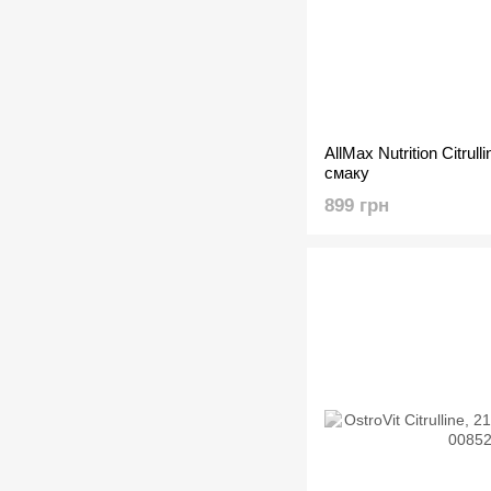
AllMax Nutrition Citrull
смаку
899 грн