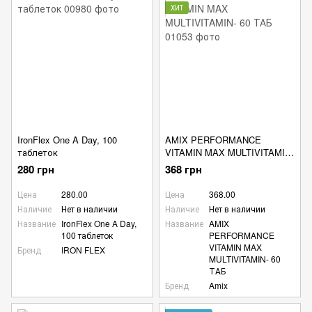
ХИТ
IronFlex One A Day, 100
AMIX PERFORMANCE
таблеток
VITAMIN MAX MULTIVITAMIN-
60 ТАБ
280 грн
368 грн
Цена
280.00
Цена
368.00
Наличие
Нет в наличии
Наличие
Нет в наличии
Название
IronFlex One A Day,
Название
AMIX
100 таблеток
PERFORMANCE
VITAMIN MAX
Бренд
IRON FLEX
MULTIVITAMIN- 60
ТАБ
Бренд
Amix