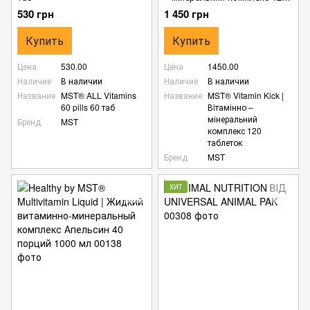
таблеток
530 грн
1 450 грн
Купить
Купить
Цена
530.00
Цена
1450.00
Наличие
В наличии
Наличие
В наличии
Название
MST® ALL Vitamins
Название
MST® Vitamin Kick |
60 pills 60 таб
Вiтамінно –
мінеральний
Бренд
MST
комплекс 120
таблеток
Бренд
MST
ХИТ