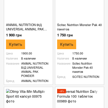
ANIMAL NUTRITION ВІД
Scitec Nutrition Monster Pak 40
UNIVERSAL ANIMAL PAK
пакетов
POWDER
1 900 грн
1 750 грн
Купить
Купить
Цена
1900.00
Цена
1750.00
Наличие
В наличии
Наличие
В наличии
Название
ANIMAL NUTRITION
Название
Scitec Nutrition
ВІД UNIVERSAL
Monster Pak 40
ANIMAL PAK
пакетов
POWDER
Бренд
SCITEC NUTRITION
Бренд
ANIMAL NUTRITION
−8%