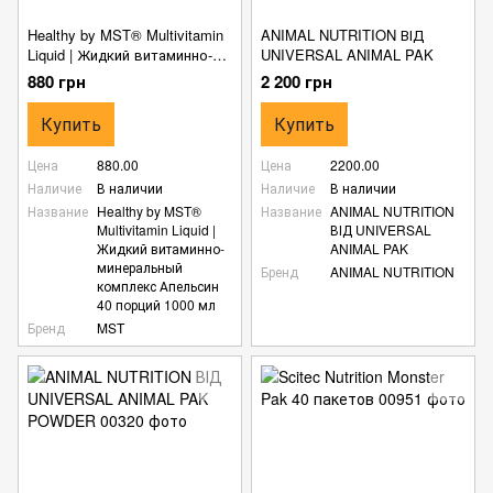
Healthy by MST® Multivitamin
ANIMAL NUTRITION ВІД
Liquid | Жидкий витаминно-
UNIVERSAL ANIMAL PAK
минеральный комплекс
880 грн
2 200 грн
Апельсин 40 порций 1000 мл
Купить
Купить
Цена
880.00
Цена
2200.00
Наличие
В наличии
Наличие
В наличии
Название
Healthy by MST®
Название
ANIMAL NUTRITION
Multivitamin Liquid |
ВІД UNIVERSAL
Жидкий витаминно-
ANIMAL PAK
минеральный
Бренд
ANIMAL NUTRITION
комплекс Апельсин
40 порций 1000 мл
Бренд
MST