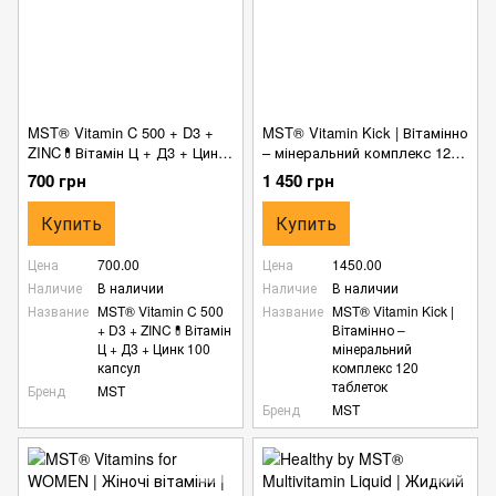
MST® Vitamin C 500 + D3 +
MST® Vitamin Kick | Вiтамінно
ZINC💊Вітамін Ц + Д3 + Цинк
– мінеральний комплекс 120
100 капсул
таблеток
700 грн
1 450 грн
Купить
Купить
Цена
700.00
Цена
1450.00
Наличие
В наличии
Наличие
В наличии
Название
MST® Vitamin C 500
Название
MST® Vitamin Kick |
+ D3 + ZINC💊Вітамін
Вiтамінно –
Ц + Д3 + Цинк 100
мінеральний
капсул
комплекс 120
таблеток
Бренд
MST
Бренд
MST