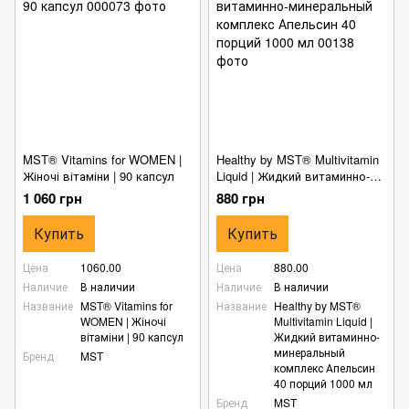
MST® Vitamins for WOMEN |
Healthy by MST® Multivitamin
Жіночі вітаміни | 90 капсул
Liquid | Жидкий витаминно-
минеральный комплекс
1 060 грн
880 грн
Апельсин 40 порций 1000 мл
Купить
Купить
Цена
1060.00
Цена
880.00
Наличие
В наличии
Наличие
В наличии
Название
MST® Vitamins for
Название
Healthy by MST®
WOMEN | Жіночі
Multivitamin Liquid |
вітаміни | 90 капсул
Жидкий витаминно-
минеральный
Бренд
MST
комплекс Апельсин
40 порций 1000 мл
Бренд
MST