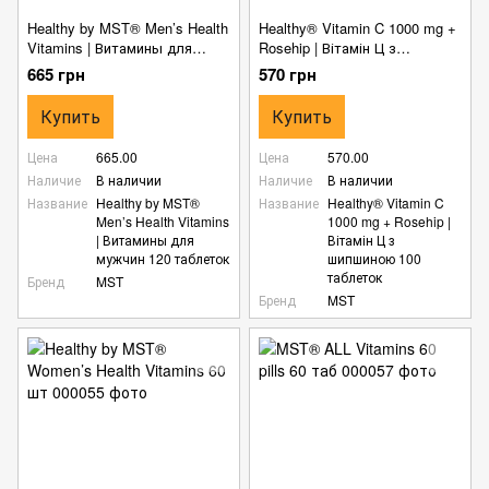
Healthy by MST® Men’s Health
Healthy® Vitamin C 1000 mg +
Vitamins | Витамины для
Rosehip | Вітамін Ц з
мужчин 120 таблеток
шипшиною 100 таблеток
665 грн
570 грн
Купить
Купить
Цена
665.00
Цена
570.00
Наличие
В наличии
Наличие
В наличии
Название
Healthy by MST®
Название
Healthy® Vitamin C
Men’s Health Vitamins
1000 mg + Rosehip |
| Витамины для
Вітамін Ц з
мужчин 120 таблеток
шипшиною 100
таблеток
Бренд
MST
Бренд
MST