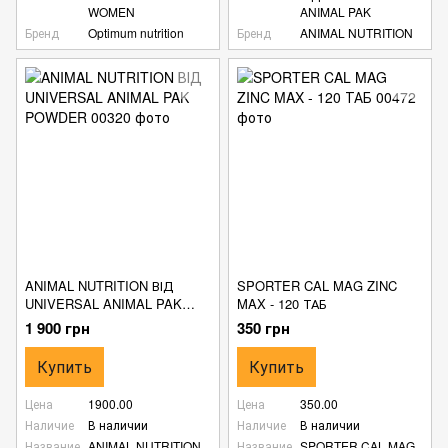
WOMEN
ANIMAL PAK
Бренд
Optimum nutrition
Бренд
ANIMAL NUTRITION
ANIMAL NUTRITION ВІД
SPORTER CAL MAG ZINC
UNIVERSAL ANIMAL PAK
MAX - 120 ТАБ
POWDER
1 900 грн
350 грн
Купить
Купить
Цена
1900.00
Цена
350.00
Наличие
В наличии
Наличие
В наличии
Название
ANIMAL NUTRITION
Название
SPORTER CAL MAG