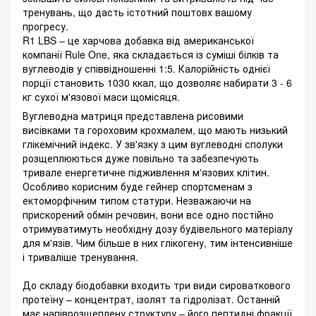
тренувань, що дасть істотний поштовх вашому
прогресу.
R1 LBS – це харчова добавка від американської
компанії Rule One, яка складається із суміші білків та
вуглеводів у співвідношенні 1:5. Калорійність однієї
порції становить 1030 ккал, що дозволяє набирати 3 - 6
кг сухої м'язової маси щомісяця.
Вуглеводна матриця представлена ​​рисовими
висівками та гороховим крохмалем, що мають низький
глікемічний індекс. У зв'язку з цим вуглеводні сполуки
розщеплюються дуже повільно та забезпечують
тривале енергетичне підживлення м'язових клітин.
Особливо корисним буде гейнер спортсменам з
ектоморфічним типом статури. Незважаючи на
прискорений обмін речовин, вони все одно постійно
отримуватимуть необхідну дозу будівельного матеріалу
для м'язів. Чим більше в них глікогену, тим інтенсивніше
і триваліше тренування.
До складу біодобавки входить три види сироваткового
протеїну – концентрат, ізолят та гідролізат. Останній
має напіврозщеплену структуру – його пептидні фракції