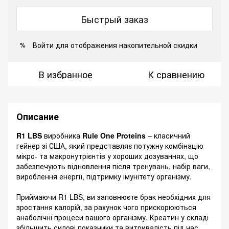
Быстрый заказ
Войти
для отображения накопительной скидки
%
В избранное
К сравнению
Описание
R1 LBS
виробника
Rule One Proteins
– класичний
гейнер зі США, який представляє потужну комбінацію
мікро- та макронутрієнтів у хороших дозуваннях, що
забезпечують відновлення після тренувань, набір ваги,
вироблення енергії, підтримку імунітету організму.
Приймаючи R1 LBS, ви заповнюєте брак необхідних для
зростання калорій, за рахунок чого прискорюються
анаболічні процеси вашого організму. Креатин у складі
збільшить силові показники та витривалість під час