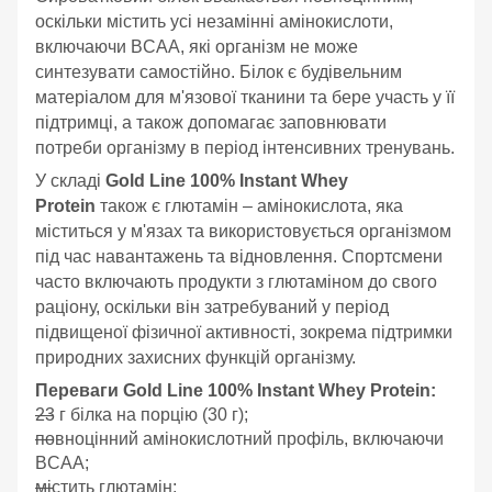
оскільки містить усі незамінні амінокислоти,
включаючи BCAA, які організм не може
синтезувати самостійно. Білок є будівельним
матеріалом для м'язової тканини та бере участь у її
підтримці, а також допомагає заповнювати
потреби організму в період інтенсивних тренувань.
У складі
Gold Line 100% Instant Whey
Protein
також є глютамін – амінокислота, яка
міститься у м'язах та використовується організмом
під час навантажень та відновлення. Спортсмени
часто включають продукти з глютаміном до свого
раціону, оскільки він затребуваний у період
підвищеної фізичної активності, зокрема підтримки
природних захисних функцій організму.
Переваги Gold Line 100% Instant Whey Protein:
23 г білка на порцію (30 г);
повноцінний амінокислотний профіль, включаючи
BCAA;
містить глютамін;