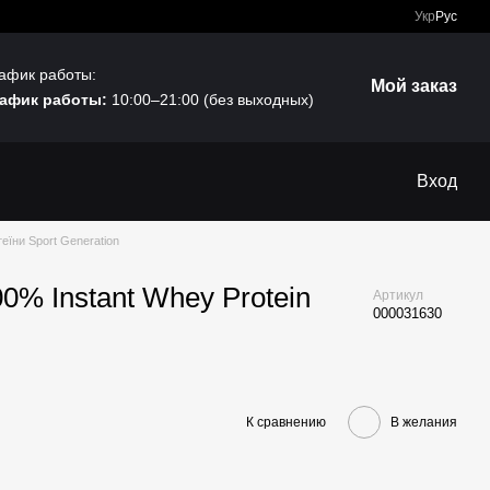
Укр
Рус
афик работы:
Мой заказ
афик работы:
10:00–21:00 (без выходных)
Вход
еїни Sport Generation
00% Instant Whey Protein
Артикул
000031630
К сравнению
В желания