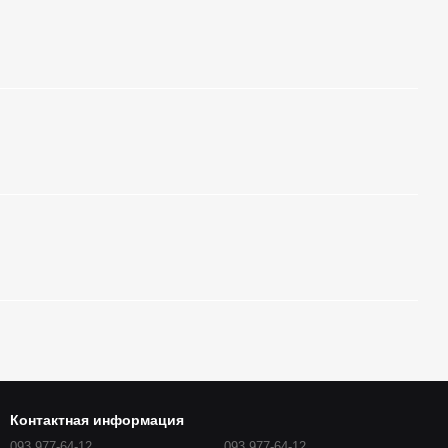
Контактная информация
093 977-64-12
093 977-64-12