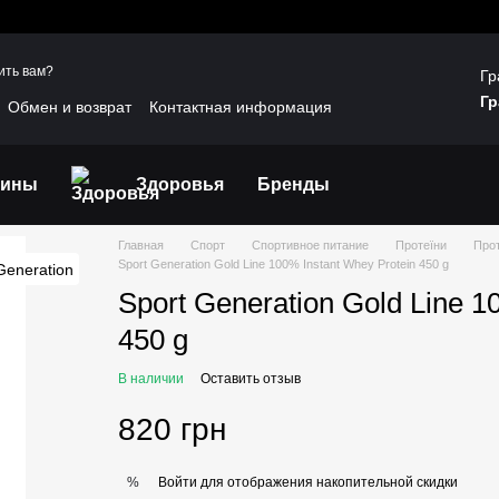
ить вам?
Гр
Гр
Обмен и возврат
Контактная информация
шение
Отзывы о магазине
Договір публічної оферти
мины
Здоровья
Бренды
Главная
Спорт
Спортивное питание
Протеїни
Прот
Sport Generation Gold Line 100% Instant Whey Protein 450 g
Sport Generation Gold Line 1
450 g
В наличии
Оставить отзыв
820 грн
Войти
для отображения накопительной скидки
%