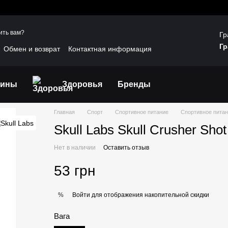
ить вам?
Гр
Гр
Обмен и возврат
Контактная информация
шение
Отзывы о магазине
Договір публічної оферти
мины
Здоровья
Бренды
Главная
Спорт
Спортивное питание
Спортивное питани
Skull Labs Skull Crusher Sho
Нет в наличии
Оставить отзыв
53 грн
Войти
для отображения накопительной скидки
%
Вага