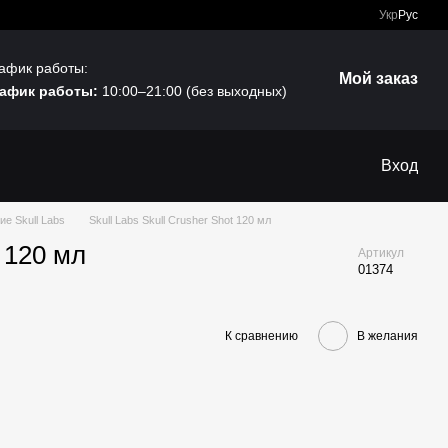
Укр
Рус
афик работы:
Мой заказ
афик работы:
10:00–21:00 (без выходных)
Вход
е Skull Labs
Skull Labs Skull Crusher Shot 120 мл
t 120 мл
Артикул
01374
К сравнению
В желания