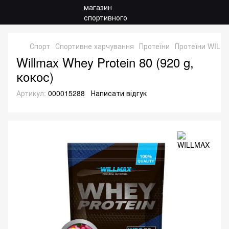
Спорт
Спортивне харчування
Протеїни
Протеїни WILL
Willmax Whey Protein 80 (920 g,
кокос)
Артикул:
000015288
Написати відгук