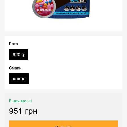
Вага
920 g
Смаки
кокос
В наявності
951 грн