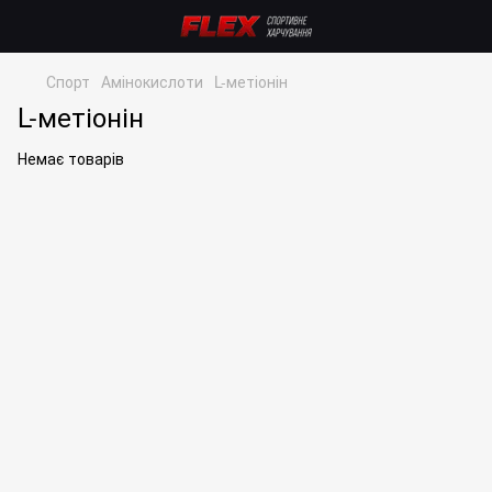
Спорт
Амінокислоти
L-метіонін
L-метіонін
Немає товарів