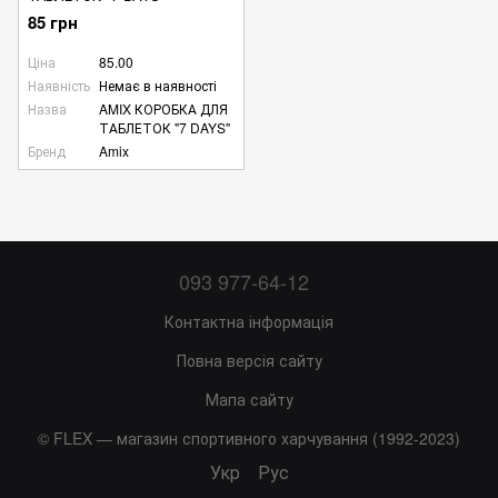
85 грн
Ціна
85.00
Наявність
Немає в наявності
Назва
AMIX КОРОБКА ДЛЯ
ТАБЛЕТОК "7 DAYS"
Бренд
Amix
093 977-64-12
Контактна інформація
Повна версія сайту
Мапа сайту
© FLEX — магазин спортивного харчування (1992-2023)
Укр
Рус