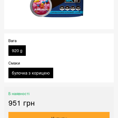
Вага
920 g
Смаки
булочка з корицею
В наявності
951 грн