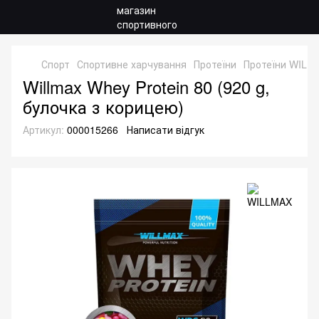
Спорт
Спортивне харчування
Протеїни
Протеїни WILL
Willmax Whey Protein 80 (920 g,
булочка з корицею)
Артикул:
000015266
Написати відгук