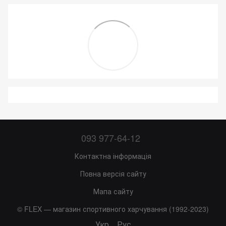
093 977-64-12
Контактна інформація
Повна версія сайту
Мапа сайту
© FLEX — магазин спортивного харчування (1992-2023)
Укр
Рус