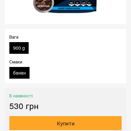
Вага
900 g
Смаки
банан
В наявності
530 грн
Купити