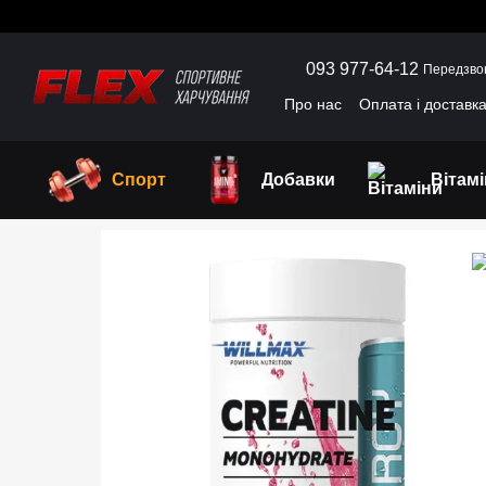
Перейти до основного контенту
093 977-64-12
Передзво
Про нас
Оплата і доставк
Угода користувача
Відг
Спорт
Добавки
Вітам