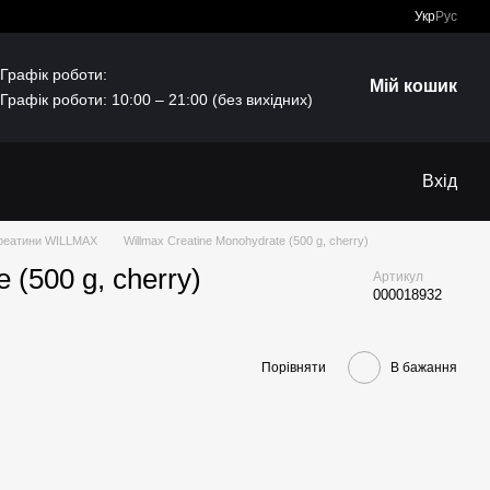
Укр
Рус
Графік роботи:
Мій кошик
Графік роботи: 10:00 – 21:00 (без вихідних)
Вхід
реатини WILLMAX
Willmax Creatine Monohydrate (500 g, cherry)
 (500 g, cherry)
Артикул
000018932
Порівняти
В бажання