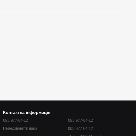
Контактна інформація
093 977-64-12
093 977-64-12
093 977-64-12
Передзвонити вам?