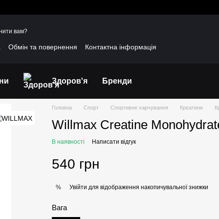
нити вам?
а
Обмін та повернення
Контактна інформація
уки про магазин
Договір публічної оферти
іни
Здоров'я
Бренди
Головна
Спорт
Спортивне харчування
Креатини
К
Willmax Creatine Monohydrate
В наявності
Написати відгук
540 грн
Увійти
для відображення накопичувальної знижки
%
Вага