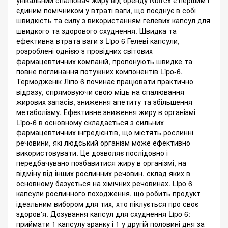
унікальний спалювач жиру від бренду Nutrex є першим і
єдиним помічником у втраті ваги, що поєднує в собі
швидкість та силу з використанням гелевих капсул для
швидкого та здорового схуднення. Швидка та
ефективна втрата ваги з Lipo 6 Гелеві капсули,
розроблені однією з провідних світових
фармацевтичних компаній, пропонують швидке та
повне поглинання потужних компонентів Lipo-6.
Термодженік Ліпо 6 починає працювати практично
відразу, спрямовуючи свою міць на спалювання
жирових запасів, зниження апетиту та збільшення
метаболізму. Ефективне зниження жиру в організмі
Lipo-6 в основному складається з сильних
фармацевтичних інгредієнтів, що містять рослинні
речовини, які людський організм може ефективно
використовувати. Це дозволяє послідовно і
передбачувано позбавитися жиру в організмі, на
відміну від інших рослинних речовин, склад яких в
основному базується на хімічних речовинах. Lipo 6
капсули рослинного походження, що робить продукт
ідеальним вибором для тих, хто піклується про своє
здоров'я. Дозування капсул для схуднення Lipo 6:
приймати 1 капсулу зранку і 1 у другій половині дня за