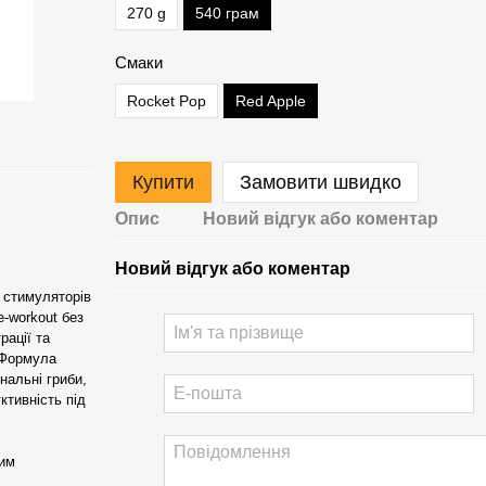
270 g
540 грам
Смаки
Rocket Pop
Red Apple
Купити
Замовити швидко
Опис
Новий відгук або коментар
Новий відгук або коментар
 стимуляторів
-workout без
рації та
 Формула
нальні гриби,
ктивність під
ким