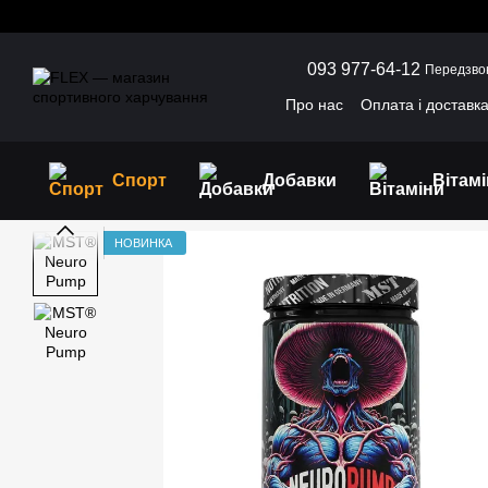
Перейти до основного контенту
093 977-64-12
Передзво
Про нас
Оплата і доставк
Угода користувача
Відг
Спорт
Добавки
Вітам
НОВИНКА