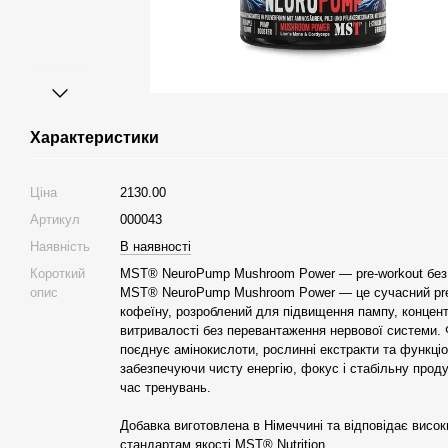
Характеристики
Ціна
2130.00
Артикул
000043
Наявність
В наявності
Короткий
MST® NeuroPump Mushroom Power — pre-workout без
опис
MST® NeuroPump Mushroom Power — це сучасний pre
кофеїну, розроблений для підвищення пампу, концент
витривалості без перевантаження нервової системи.
поєднує амінокислоти, рослинні екстракти та функціо
забезпечуючи чисту енергію, фокус і стабільну проду
час тренувань.
Добавка виготовлена в Німеччині та відповідає висо
стандартам якості MST® Nutrition.