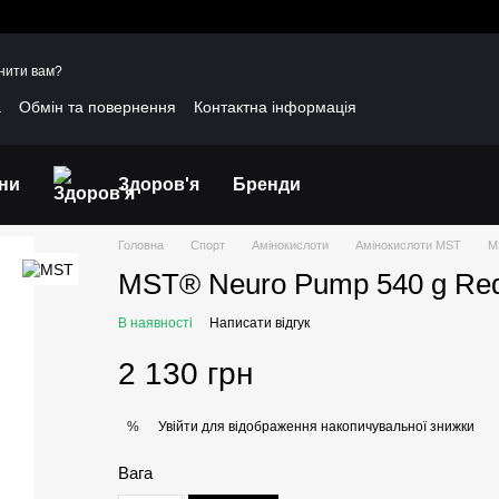
нити вам?
а
Обмін та повернення
Контактна інформація
уки про магазин
Договір публічної оферти
іни
Здоров'я
Бренди
Головна
Спорт
Амінокислоти
Амінокислоти MST
M
MST® Neuro Pump 540 g Re
В наявності
Написати відгук
2 130 грн
Увійти
для відображення накопичувальної знижки
%
Вага