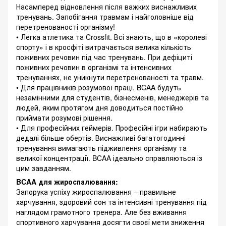
Насамперед відновлення після важких виснажливих
тренувань. Запобігання травмам і найголовніше від
перетренованості організму!
• Легка атлетика та Crossfit. Всі знають, що в «королеві
спорту» і в кросфіті витрачається велика кількість
поживних речовин під час тренувань. При дефіциті
поживних речовин в організмі та інтенсивних
тренуваннях, не уникнути перетренованості та травм.
• Для працівників розумової праці. BCAA будуть
незамінними для студентів, бізнесменів, менеджерів та
людей, яким протягом дня доводиться постійно
приймати розумові рішення.
• Для професійних геймерів. Професійні ігри набирають
дедалі більше обертів. Виснажливі багатогодинні
тренування вимагають підживлення організму та
великої концентрації. BCAA ідеально справляються із
цим завданням.
BCAA для жироспалювання:
Запорука успіху жироспалювання – правильне
харчування, здоровий сон та інтенсивні тренування під
наглядом грамотного тренера. Але без вживання
спортивного харчування досягти своєї мети зниження