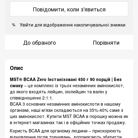
Повідомити, коли з'явиться
Увійти
для відображення накопичувальної знижки
%
До обраного
Порівняти
Опис
MST® BCAA Zero Інстанізовані 450 г 90 порцій | Без
смаку
– це комплекс із трьох незамінних амінокислот,
до якого входять лейцин, ізолейцин та валін у
співвідношенні 2:1:1.
BCAA 3 основних незамінних амінокислоти в нашому
організмі, наші м'язи складаються на 35%-40% саме з
цих амінокислот. Купити MST BCAA в порошку можна як
в інтернет-магазинах так і в офіційних точках продажу.
Користь BCAA для організму людини – прискорюють
відновлення після тренувань, допомагають зберегти