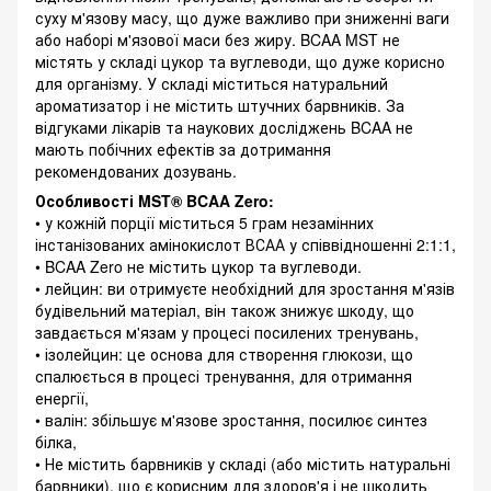
суху м'язову масу, що дуже важливо при зниженні ваги
або наборі м'язової маси без жиру. BCAA MST не
містять у складі цукор та вуглеводи, що дуже корисно
для організму. У складі міститься натуральний
ароматизатор і не містить штучних барвників. За
відгуками лікарів та наукових досліджень BCAA не
мають побічних ефектів за дотримання
рекомендованих дозувань.
Особливості MST® BCAA Zero:
• у кожній порції міститься 5 грам незамінних
інстанізованих амінокислот ВСАА у співвідношенні 2:1:1,
• BCAA Zero не містить цукор та вуглеводи.
• лейцин: ви отримуєте необхідний для зростання м'язів
будівельний матеріал, він також знижує шкоду, що
завдається м'язам у процесі посилених тренувань,
• ізолейцин: це основа для створення глюкози, що
спалюється в процесі тренування, для отримання
енергії,
• валін: збільшує м'язове зростання, посилює синтез
білка,
• Не містить барвників у складі (або містить натуральні
барвники), що є корисним для здоров'я і не шкодить