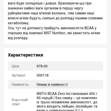
ваги буде складніше і довше. Враховуючи що при
зниженні зайвої ваги організм в першу чергу
руйнуватиме наші м'язові волокна, тим самим наші
власні м'язи будуть схильні до розпаду іншими словами
катаболізму.
Ось тут на допомогу прийдуть амінокислоти BCAA у
порошку від компанії MST Nutrition, які захистять м'язи
від розпаду.
Характеристики
Ціна
978.00
Артикул
000118
Наявність
Немає в наявності
MST® BCAA Zero Інстанізовані 450 г
90 порцій | Без смаку – це комплекс
Короткий
із трьох незамінних амінокислот, до
опис
якого входять лейцин, ізолейцин та
валін у співвідношенні 2:1:1.