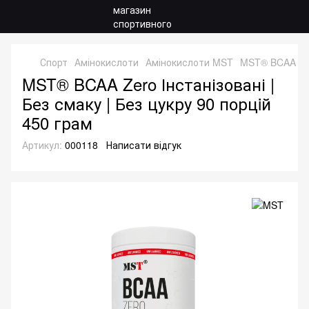
Спорт
Амінокислоти
Амінокислоти MST
MST® BCAA Zero
MST® BCAA Zero Інстанізовані |
Без смаку | Без цукру 90 порцiй
450 грам
Артикул:
000118
Написати відгук