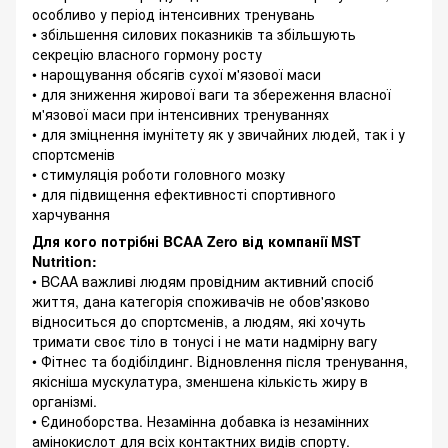
особливо у період інтенсивних тренувань
• збільшення силових показників та збільшують
секрецію власного гормону росту
• нарощування обсягів сухої м'язової маси
• для зниження жирової ваги та збереження власної
м'язової маси при інтенсивних тренуваннях
• для зміцнення імунітету як у звичайних людей, так і у
спортсменів
• стимуляція роботи головного мозку
• для підвищення ефективності спортивного
харчування
Для кого потрібні BCAA Zero від компанії MST
Nutrition:
• BCAA важливі людям провідним активний спосіб
життя, дана категорія споживачів не обов'язково
відноситься до спортсменів, а людям, які хочуть
тримати своє тіло в тонусі і не мати надмірну вагу
• Фітнес та бодібілдинг. Відновлення після тренування,
якісніша мускулатура, зменшена кількість жиру в
організмі.
• Єдиноборства. Незамінна добавка із незамінних
амінокислот для всіх контактних видів спорту.