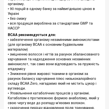
організму.
• 90 порцій в одному банку за найвигіднішою ціною в
Україні
• без смаку
• вся продукція вироблена за стандартами GMP та
HACCP
BCAA рекомендується для:
• забезпечення організму незамінними амінокислотами
(для організму BCAA є основним будівельним
матеріалом)
• зміцненню волосся і нігтів за рахунок збалансованого
харчування та надходження основних незамінних
амінокислот, так само вони відповідають за пружність
епідермісу
• Зниження рівня жирової тканини в організмі за
рахунок балансу харчування плюс низькокалорійного
складу BCAA Zero, нагадаємо який не містить цукор і
вуглеводи.
• Уповільнення катаболічних процесів у організмі.
Катаболізм є протилежною формою анаболізму, який у
свою чергу веде до розпаду м'язових волокон.
• скорочення періоду відновлення після тренування,