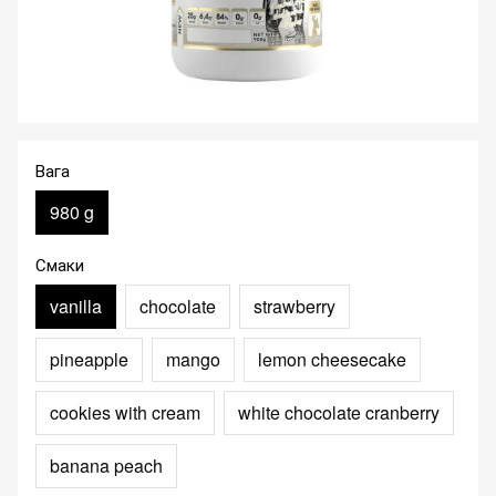
Вага
980 g
Смаки
vanilla
chocolate
strawberry
pineapple
mango
lemon cheesecake
cookies with cream
white chocolate cranberry
banana peach