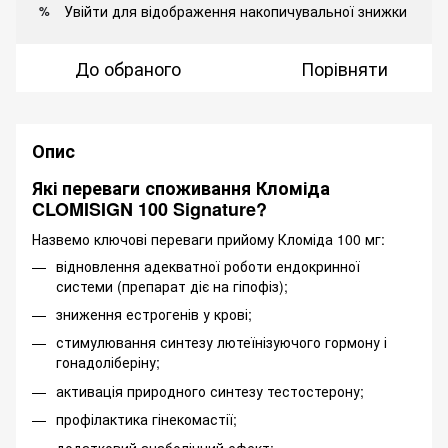
Увійти
для відображення накопичувальної знижки
%
До обраного
Порівняти
Опис
Які переваги споживання Кломіда
CLOMISIGN 100 Signature?
Назвемо ключові переваги прийому Кломіда 100 мг:
відновлення адекватної роботи ендокринної
системи (препарат діє на гіпофіз);
зниження естрогенів у крові;
стимулювання синтезу лютеїнізуючого гормону і
гонадоліберіну;
активація природного синтезу тестостерону;
профілактика гінекомастії;
додатковий анаболічний ефект;