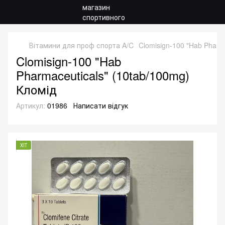
Вітамини для проф спорта A/C
Clomisign-100 "Hab Pharm
Clomisign-100 "Hab
Pharmaceuticals" (10tab/100mg)
Кломід
Артикул:
01986
Написати відгук
ХІТ