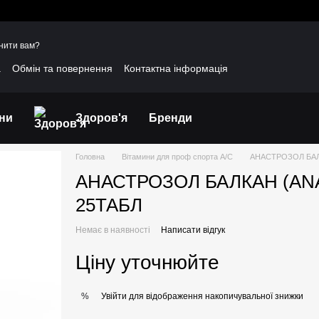
нити вам?
а
Обмін та повернення
Контактна інформація
уки про магазин
Договір публічної оферти
іни
Здоров'я
Бренди
Головна
Вітамини для проф спорта A/C
АНАСТРОЗОЛ БАЛ
АНАСТРОЗОЛ БАЛКАН (AN
25ТАБЛ
Немає в наявності
Написати відгук
Ціну уточнюйте
Увійти
для відображення накопичувальної знижки
%