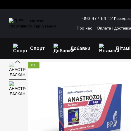
Перейти до основного контенту
093 977-64-12
Передзво
Про нас
Оплата і доставк
Угода користувача
Відг
Спорт
Добавки
Вітам
ХІТ