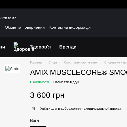
нити вам?
а
Обмін та повернення
Контактна інформація
уки про магазин
Договір публічної оферти
іни
Здоров'я
Бренди
Головна
Спорт
Спортивне харчування
Спортивне хар
AMIX MUSCLECORE® SMOOT
В наявності
Написати відгук
3 600 грн
Увійти
для відображення накопичувальної знижки
%
Вага