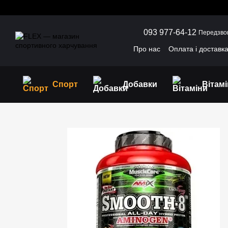
Перейти до основного контенту
093 977-64-12
Передзво
Про нас
Оплата і доставк
Угода користувача
Відг
Спорт
Добавки
Вітам