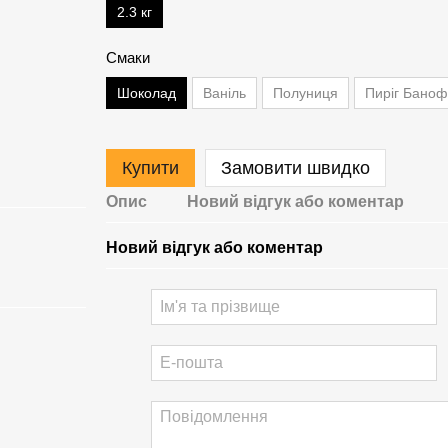
2.3 кг
Смаки
Шоколад
Ваніль
Полуниця
Пиріг Баноф
Купити
Замовити швидко
Опис
Новий відгук або коментар
Новий відгук або коментар