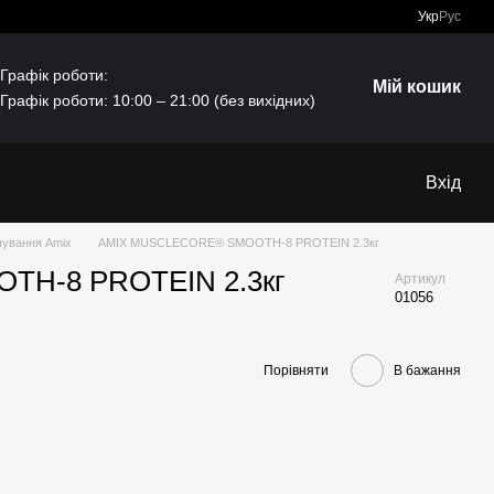
Укр
Рус
Графік роботи:
Мій кошик
Графік роботи: 10:00 – 21:00 (без вихідних)
Вхід
чування Amix
AMIX MUSCLECORE® SMOOTH-8 PROTEIN 2.3кг
H-8 PROTEIN 2.3кг
Артикул
01056
Порівняти
В бажання